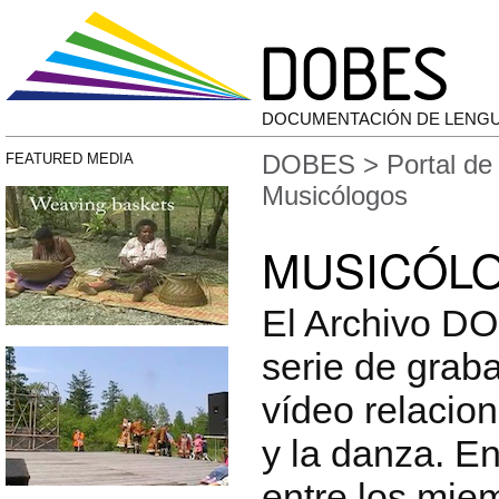
DOCUMENTACIÓN DE LENG
DOBES
>
Portal de
FEATURED MEDIA
Musicólogos
MUSICÓL
El Archivo D
serie de grab
vídeo relacio
y la danza. E
entre los mie