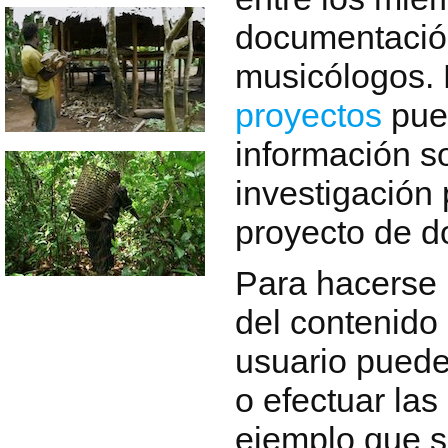
documentació
musicólogos.
proyectos
pue
información s
investigación 
proyecto de d
Para hacerse 
del contenido 
usuario pued
o efectuar la
ejemplo que s