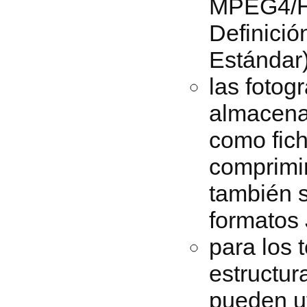
MPEG4/H.
Definició
Estándar)
las fotog
almacena
como fich
comprimir
también s
formatos
para los 
estructu
pueden ut