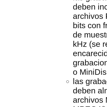
deben in
archivos
bits con 
de muest
kHz (se 
encareci
grabacio
o MiniDis
las graba
deben al
archivos