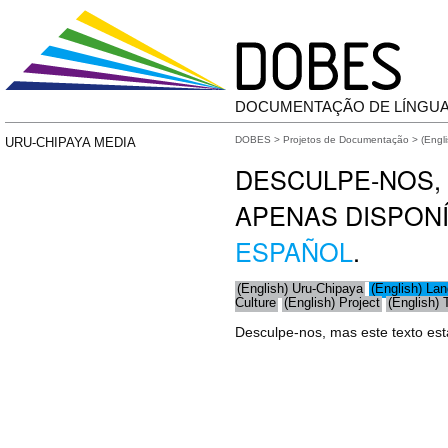
DOCUMENTAÇÃO DE LÍNGU
DOBES
>
Projetos de Documentação
>
(Engl
URU-CHIPAYA MEDIA
DESCULPE-NOS, 
APENAS DISPON
ESPAÑOL
.
(English) Uru-Chipaya
(English) La
Culture
(English) Project
(English)
Desculpe-nos, mas este texto es