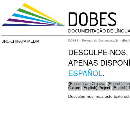
DOCUMENTAÇÃO DE LÍNGU
DOBES
>
Projetos de Documentação
>
(Engl
URU-CHIPAYA MEDIA
DESCULPE-NOS, 
APENAS DISPON
ESPAÑOL
.
(English) Uru-Chipaya
(English) La
Culture
(English) Project
(English)
Desculpe-nos, mas este texto es