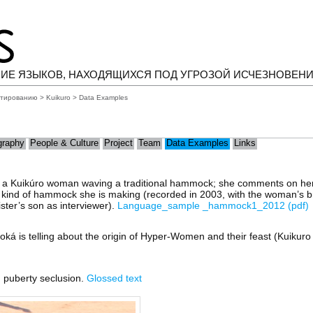
ИЕ ЯЗЫКОВ, НАХОДЯЩИХСЯ ПОД УГРОЗОЙ ИСЧЕЗНОВЕН
нтированию
>
Kuikuro
> Data Examples
raphy
People & Culture
Project
Team
Data Examples
Links
s a Kuikúro woman waving a traditional hammock; she comments on he
ar kind of hammock she is making (recorded in 2003, with the woman’s b
ter’s son as interviewer).
Language_sample _hammock1_2012 (pdf)
oká is telling about the origin of Hyper-Women and their feast (Kuikuro V
 puberty seclusion.
Glossed text