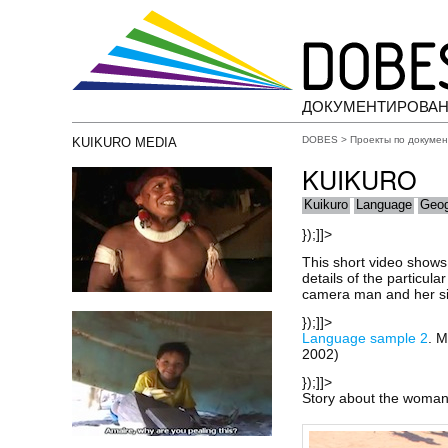
ДОКУМЕНТИРОВАН
DOBES
>
Проекты по докуме
KUIKURO MEDIA
KUIKURO
Kuikuro
Language
Geog
});]]>
This short video show
details of the particul
camera man and her sis
});]]>
Language sample 2
. M
2002)
});]]>
Story about the woman