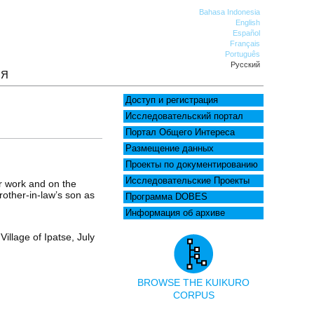
Bahasa Indonesia
English
Español
Français
Português
Русский
ИЯ
Доступ и регистрация
Исследовательский портал
Портал Общего Интереса
Размещение данных
Проекты по документированию
Исследовательские Проекты
r work and on the
rother-in-law’s son as
Программа DOBES
Информация об архиве
illage of Ipatse, July
BROWSE THE KUIKURO
CORPUS