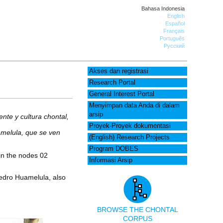
Bahasa Indonesia
English
Español
Français
Português
Русский
Akses dan registrasi
Research Portal
General Interest Portal
Menyimpan data Anda di dalam
arsip
ente y cultura chontal,
Proyek-Proyek dokumentasi
amelula, que se ven
(English) Research Projects
Program DOBES
 in the nodes 02
Informasi Arsip
Pedro Huamelula, also
BROWSE THE CHONTAL
CORPUS