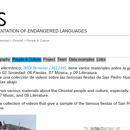
ENTATION OF ENDANGERED LANGUAGES
mentasi
>
Chontal
> People & Culture
raphy
People & Culture
Project
Team
Data examples
Links
 electrónico,
IMDI Browser (361244)
, tiene varios materiales sobre la g
 02 Sociedad, 06 Fiestas, 07 Música, y 09 Literatura.
ne una colección de videos sobre las famosas fiestas de San Pedro Hu
ías abajo.
has various materials about the Chontal people and culture, especially
07 Music, and 09 Literature.
a collection of videos that give a sample of the famous fiestas of San 
ow.