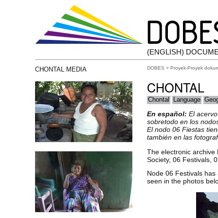
(ENGLISH) DOCUM
DOBES
>
Proyek-Proyek doku
CHONTAL MEDIA
CHONTAL
Chontal
Language
Geog
En español:
El acervo
sobretodo en los nodos
El nodo 06 Fiestas tie
también en las fotograf
The electronic archive 
Society, 06 Festivals, 
Node 06 Festivals has 
seen in the photos bel