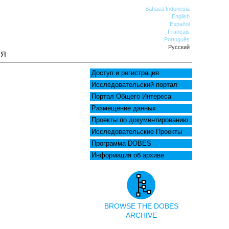
Bahasa Indonesia
English
Español
Français
Português
Русский
ИЯ
Доступ и регистрация
Исследовательский портал
Портал Общего Интереса
Размещение данных
Проекты по документированию
Исследовательские Проекты
Программа DOBES
Информация об архиве
BROWSE THE DOBES
ARCHIVE