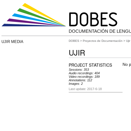
DOCUMENTACIÓN DE LENG
DOBES
>
Proyectos de Documentación
> Ujir
UJIR MEDIA
UJIR
PROJECT STATISTICS
No p
Sessions: 353
Audio recordings: 404
Video recordings: 189
Annotations: 112
Images: 2
Last update: 2017-6-18