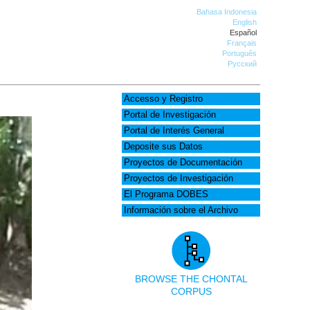
Bahasa Indonesia
English
Español
Français
Português
Русский
Accesso y Registro
Portal de Investigación
Portal de Interés General
Deposite sus Datos
Proyectos de Documentación
Proyectos de Investigación
El Programa DOBES
Información sobre el Archivo
BROWSE THE CHONTAL
CORPUS