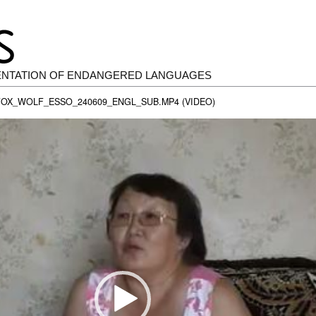
ENTATION OF ENDANGERED LANGUAGES
OX_WOLF_ESSO_240609_ENGL_SUB.MP4 (VIDEO)