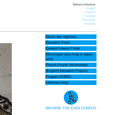
Bahasa Indonesia
English
Español
Français
Português
Русский
Akses dan registrasi
Research Portal
General Interest Portal
Menyimpan data Anda di dalam
arsip
Proyek-Proyek dokumentasi
(English) Research Projects
Program DOBES
Informasi Arsip
BROWSE THE ĖVEN CORPUS