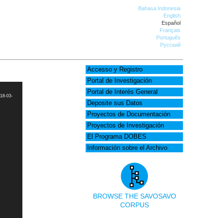
Bahasa Indonesia
English
Español
Français
Português
Русский
Accesso y Registro
Portal de Investigación
Portal de Interés General
18-03-
Deposite sus Datos
Proyectos de Documentación
Proyectos de Investigación
El Programa DOBES
Información sobre el Archivo
BROWSE THE SAVOSAVO
CORPUS