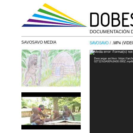
DOCUMENTACIÓN 
SAVOSAVO
/ .MP4 (VIDE
SAVOSAVO MEDIA
Reproductor
Media error: Format(s) not
de
Descargar archivo: https://ar
vídeo
02T11%3A00%3A00.000Z.mp4