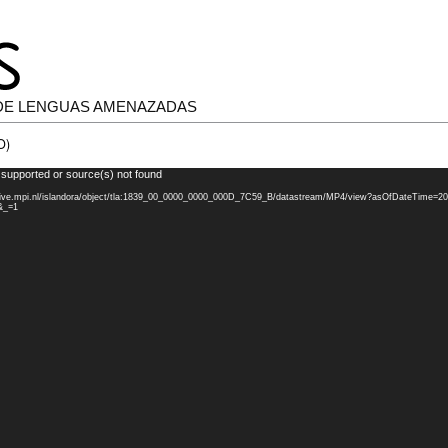
DE LENGUAS AMENAZADAS
O)
 supported or source(s) not found
chive.mpi.nl/islandora/object/tla:1839_00_0000_0000_000D_7C59_B/datastream/MP4/view?asOfDateTime=20
&_=1