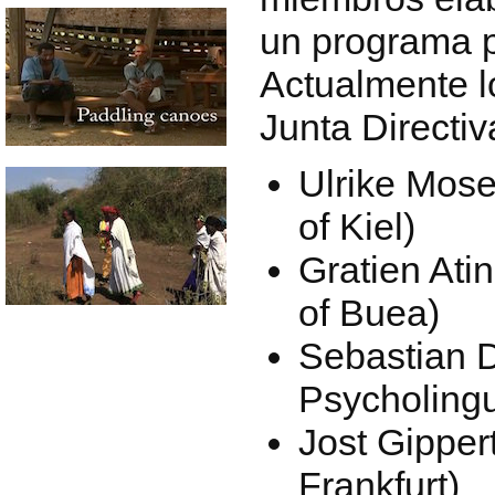
un programa pa
Actualmente l
Junta Directiv
Ulrike Mosel
of Kiel)
Gratien Ati
of Buea)
Sebastian D
Psycholingu
Jost Gippert
Frankfurt)