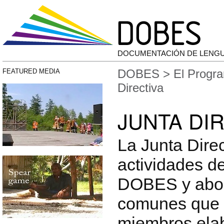
DOCUMENTACIÓN DE LENG
DOBES
>
El Prog
FEATURED MEDIA
Directiva
JUNTA DI
La Junta Direc
actividades d
DOBES y abor
comunes que 
miembros elab