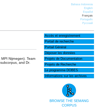
Bahasa Indonesia
English
Español
Français
Português
Русский
Accès et enregistrement
Portail de recherche
Portail Général
Déposer les données
at MPI Nijmegen). Team
Projets de Documentation
subcorpus, and Dr.
Projets de Recherche
Le programme DOBES
Informations sur les archives
BROWSE THE SEMANG
CORPUS