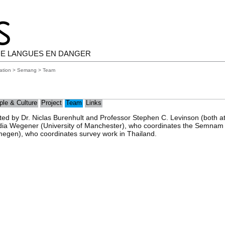
E LANGUES EN DANGER
ation
>
Semang
> Team
ple & Culture
Project
Team
Links
ated by Dr. Niclas Burenhult and Professor Stephen C. Levinson (both 
ia Wegener (University of Manchester), who coordinates the Semnam 
megen), who coordinates survey work in Thailand.