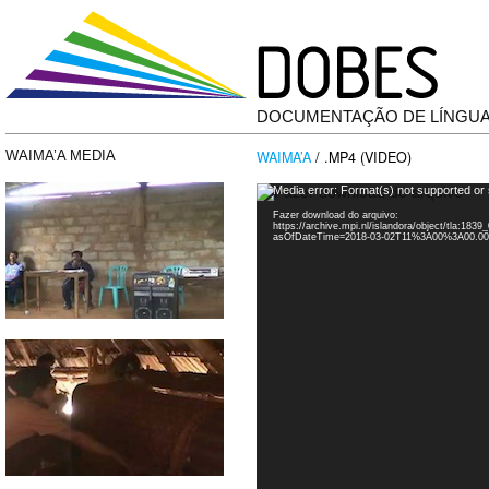
DOCUMENTAÇÃO DE LÍNGU
WAIMA’A
/ .MP4 (VIDEO)
WAIMA’A MEDIA
Tocador
Media error: Format(s) not supported or
de
Fazer download do arquivo:
vídeo
https://archive.mpi.nl/islandora/object/tla:
asOfDateTime=2018-03-02T11%3A00%3A00.0